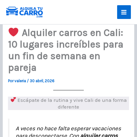
Ir
al
contenido
Alquiler carros en Cali:
10 lugares increíbles para
un fin de semana en
pareja
Por
valeria
/
30 abril, 2026
Escápate de la rutina y vive Cali de una forma
diferente
A veces no hace falta esperar vacaciones
para desconectarse. Con
alquiler carros