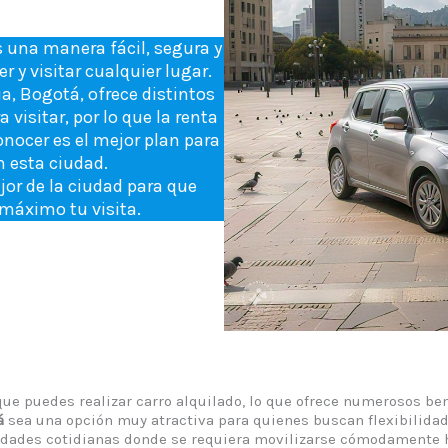
s una manera fácil, segura y
 y visitar cualquier lugar.
a, Bogotá, ofrece distintos
 visitar, por lo que la renta
conocer es el mejor plan para
n esta ciudad.
or de la ciudad para que
 máximo tu visita.
 que puedes realizar carro alquilado, lo que ofrece numerosos b
á
sea una opción muy atractiva para quienes buscan flexibilida
dades cotidianas donde se requiera movilizarse cómodamente h