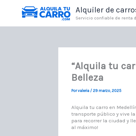
Ir
Alquiler de carr
al
contenido
Servicio confiable de renta
“Alquila tu car
Belleza
Por
valeria
/
29 marzo, 2025
Alquila tu carro en Medell
transporte público y vive la
para recorrer la ciudad y l
al máximo!