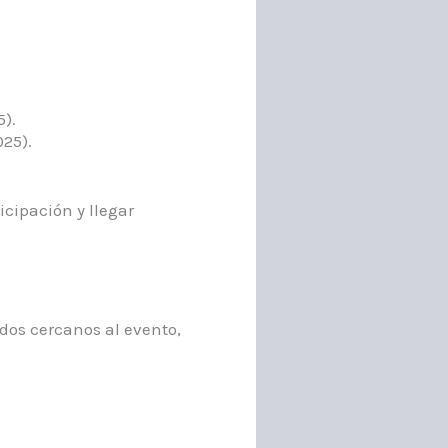
).​
25).​
cipación y llegar
ados cercanos al evento,