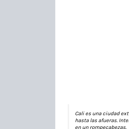
Cali es una ciudad exte
hasta las afueras. Int
en un rompecabezas.