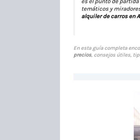
es el punto de partida
temáticos y miradores
alquiler de carros en 
En esta guía completa encon
precios
, consejos útiles, t