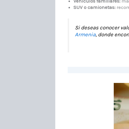
Vehículos familiares:
may
SUV o camionetas:
recom
Si deseas conocer val
Armenia
, donde encon