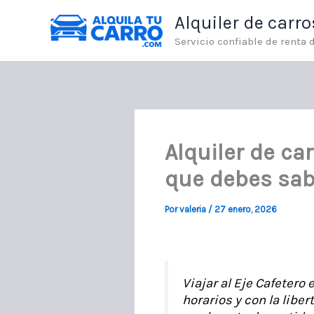
Ir
Alquiler de carr
al
contenido
Servicio confiable de renta
Alquiler de ca
que debes sabe
Por
valeria
/
27 enero, 2026
Viajar al Eje Cafetero
horarios y con la libe