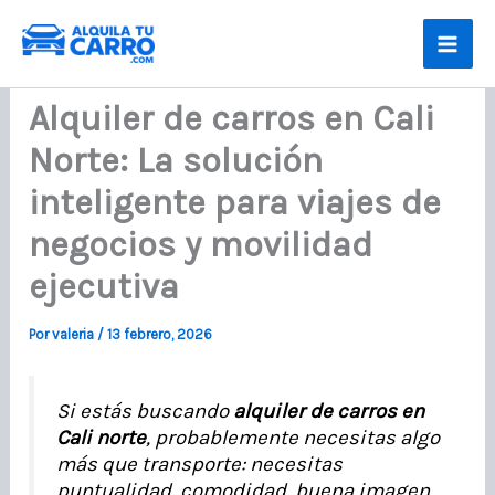
Ir
al
contenido
Alquiler de carros en Cali
Norte: La solución
inteligente para viajes de
negocios y movilidad
ejecutiva
Por
valeria
/
13 febrero, 2026
Si estás buscando
alquiler de carros en
Cali norte
, probablemente necesitas algo
más que transporte: necesitas
puntualidad, comodidad, buena imagen