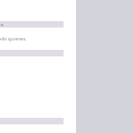
na
ndo quieras.