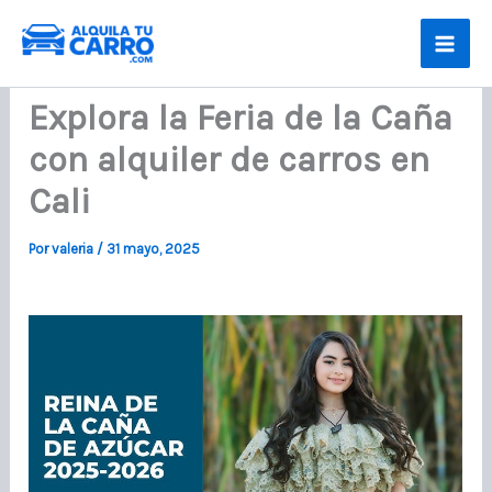
Ir
al
contenido
Explora la Feria de la Caña
con alquiler de carros en
Cali
Por
valeria
/
31 mayo, 2025