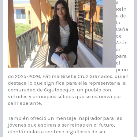
a
Rein
a de
la
Caña
de
Azúc
ar
para
el
perio
do 2025-2026, Fátima Giselle Cruz Granados, quien
destaca lo que significa para ella representar a la
comunidad de Cojutepeque, un pueblo con
virtudes y principios sólidos que se esfuerza por
salir adelante.
También ofreció un mensaje inspirador para las
jóvenes que aspiran a ser reinas en el futuro,
alentándolas a sentirse orgullosas de ser