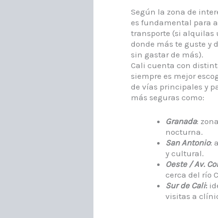
Según la zona de inter
es fundamental para a
transporte (si alquila
donde más te guste y d
sin gastar de más).
Cali cuenta con distin
siempre es mejor escog
de vías principales y 
más seguras como:
Granada
: zon
nocturna.
San Antonio
: 
y cultural.
Oeste / Av. C
cerca del río C
Sur de Cali
:
id
visitas a clín