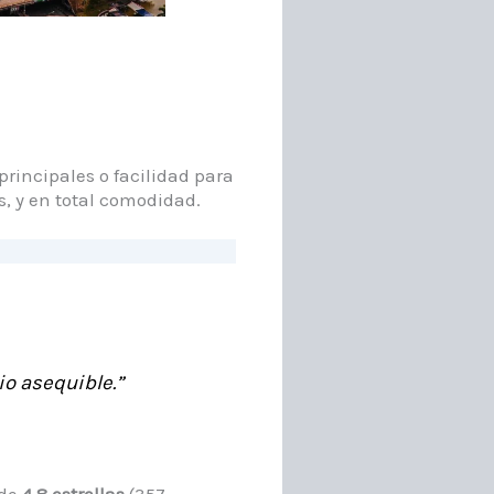
principales o facilidad para
s, y en total comodidad.
io asequible.”
 de
4.8 estrellas
(357