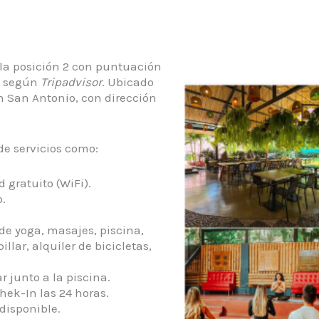
 la posición 2 con puntuación
s según
Tripadvisor
. Ubicado
 San Antonio, con dirección
de servicios como:
d gratuito (WiFi).
.
e yoga, masajes, piscina,
illar, alquiler de bicicletas,
r junto a la piscina.
hek-In las 24 horas.
disponible.